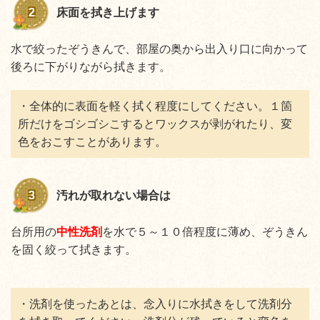
2
床面を拭き上げます
水で絞ったぞうきんで、部屋の奥から出入り口に向かって
後ろに下がりながら拭きます。
・全体的に表面を軽く拭く程度にしてください。１箇
所だけをゴシゴシこするとワックスが剥がれたり、変
色をおこすことがあります。
3
汚れが取れない場合は
台所用の
中性洗剤
を水で５～１０倍程度に薄め、ぞうきん
を固く絞って拭きます。
・洗剤を使ったあとは、念入りに水拭きをして洗剤分