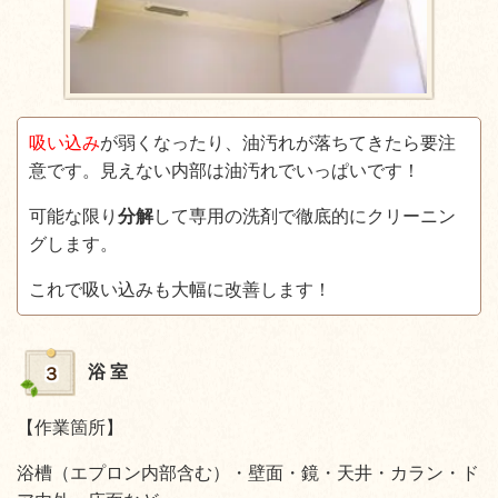
吸い込み
が弱くなったり、油汚れが落ちてきたら要注
意です。見えない内部は油汚れでいっぱいです！
可能な限り
分解
して専用の洗剤で徹底的にクリーニン
グします。
これで吸い込みも大幅に改善します！
浴 室
３
【作業箇所】
浴槽（エプロン内部含む）・壁面・鏡・天井・カラン・ド