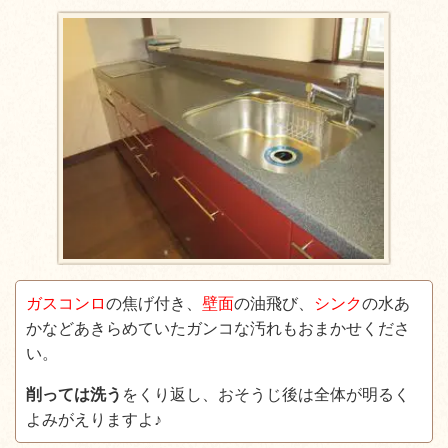
ガスコンロ
の焦げ付き、
壁面
の油飛び、
シンク
の水あ
かなどあきらめていたガンコな汚れもおまかせくださ
い。
削っては洗う
をくり返し、おそうじ後は全体が明るく
よみがえりますよ♪