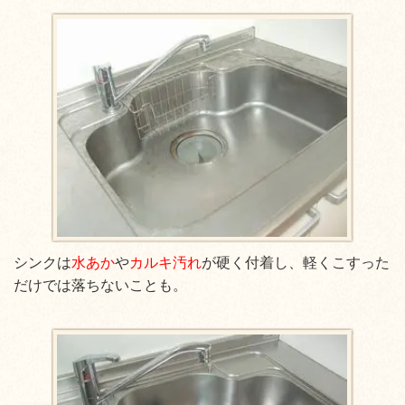
シンクは
水あか
や
カルキ汚れ
が硬く付着し、軽くこすった
だけでは落ちないことも。