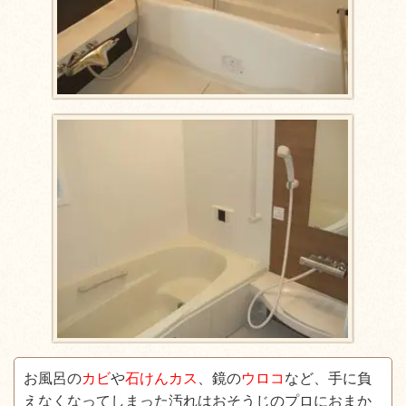
お風呂の
カビ
や
石けんカス
、鏡の
ウロコ
など、手に負
えなくなってしまった汚れはおそうじのプロにおまか