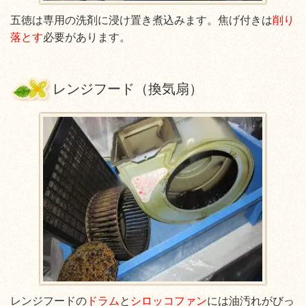
五徳は専用の洗剤に浸け置き煮込みます。焦げ付きは
削り
落とす
必要があります。
レンジフード（換気扇）
レンジフードの
ドラム
と
シロッコファン
には油汚れがびっ