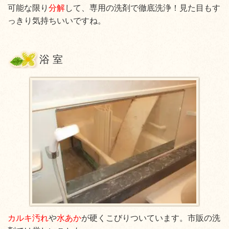
可能な限り
分解
して、専用の洗剤で徹底洗浄！見た目もす
っきり気持ちいいですね。
浴 室
カルキ汚れ
や
水あか
が硬くこびりついています。市販の洗