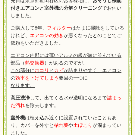
先日は東京都世田谷区のお客様宅に、
おそうじ機能
付きエアコン
と
室外機
の
分解クリーニング
でお伺い
しました。
ご購入して8年、
フィルター
はたまに掃除をしている
けれど、
エアコンの効き
が悪くなったとのことでご
依頼をいただきました。
エアコン内部には薄いアルミの板が層に並んでいる
部品（
熱交換器
）があるのですが、
この部分に
ホコリ
と
カビ
が詰まりやすく、エアコン
の
効率を下げてしまう
要因の一つに
なります。
高圧洗浄
して、出てくる水が透明になるまで
詰まっ
た汚れ
を除去します。
室外機
は植え込み近くに設置されていたこともあ
り、カバーを外すと
枯れ葉
や
土ぼこり
が溜まってい
ました。