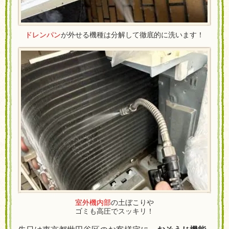
ドレンパン
が外せる機種は分解して徹底的に洗います！
室外機内部
の土ぼこりや
ゴミも高圧でスッキリ！