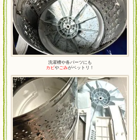
洗濯槽や各パーツにも
カビ
や
ごみ
がベットリ！