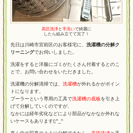
高圧洗浄
と
手洗い
で綺麗に
したら組み立てて完了！
先日は川崎市宮前区のお客様宅に、
洗濯機の分解ク
リーニング
でお伺いしました。
洗濯をすると洋服にゴミがたくさん付着するとのこ
とで、お問い合わせをいただきました。
洗濯機の分解清掃では、
洗濯槽
が外れるかがポイン
トになります。
プーラーという専用の工具で
洗濯槽の底板
を引き上
げて分解していくのですが、
なかには経年劣化などにより部品がなかなか外れな
いケースもあります(;^_^