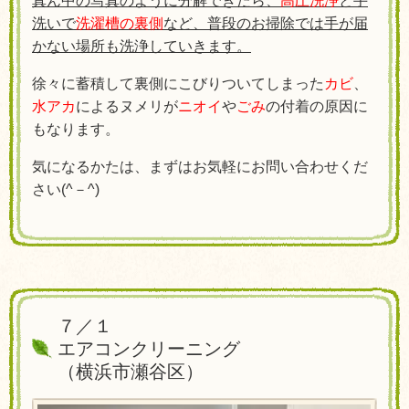
真ん中の写真のように分解できたら、
高圧洗浄
と手
洗いで
洗濯槽の裏側
など、普段のお掃除では手が届
かない場所も洗浄していきます。
徐々に蓄積して裏側にこびりついてしまった
カビ
、
水アカ
によるヌメリが
ニオイ
や
ごみ
の付着の原因に
もなります。
気になるかたは、まずはお気軽にお問い合わせくだ
さい(^－^)
７／１
エアコンクリーニング
（
横浜市瀬谷区）