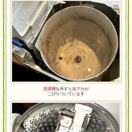
洗濯槽
を外すと
水アカ
が
こびりついています