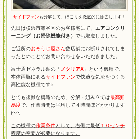
サイドファン
も分解して、ほこりを徹底的に除去します！
先日は横浜市瀬谷区のお客様宅にて、
エアコンクリ
ーニング（お掃除機能付き）
でお邪魔しました。
ご近所の
おそうじ屋さん
数店舗にお断りされてしま
ったとのことでお問い合わせをいただきました。
富士通ゼネラル製の「
ノクリアX
」という機種で、
本体両脇にある
サイドファン
で快適な気流をつくる
高性能な機種です♪
とても複雑な構造のため、分解・組み立ては
最高難
易度
で、作業時間は平均して４時間ほどかかります
(^-^;
この機種の
作業条件
として、右側に最低
１０センチ
程度の空間が必要になります。