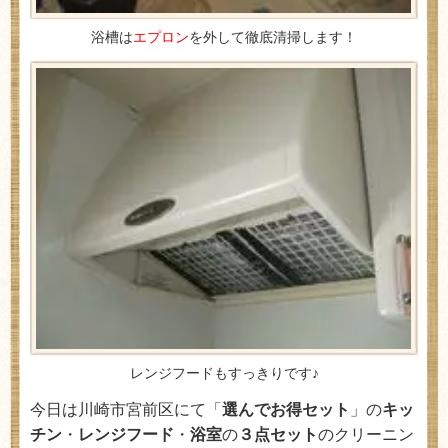
浴槽は
エプロン
を外して徹底清掃します！
レンジフードもすっきりです♪
今日は川崎市宮前区にて「
選んでお得セット
」の
キッ
チン
・
レンジフード
・
浴室
の
３点セット
のクリーニン