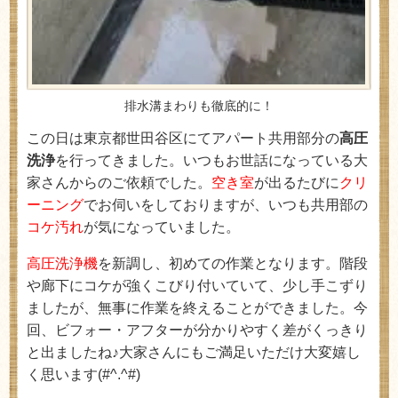
排水溝まわりも徹底的に！
この日は東京都世田谷区にてアパート共用部分の
高圧
洗浄
を行ってきました。いつもお世話になっている大
家さんからのご依頼でした。
空き室
が出るたびに
クリ
ーニング
でお伺いをしておりますが、いつも共用部の
コケ汚れ
が気になっていました。
高圧洗浄機
を新調し、初めての作業となります。階段
や廊下にコケが強くこびり付いていて、少し手こずり
ましたが、無事に作業を終えることができました。今
回、ビフォー・アフターが分かりやすく差がくっきり
と出ましたね♪大家さんにもご満足いただけ大変嬉し
く思います(#^.^#)