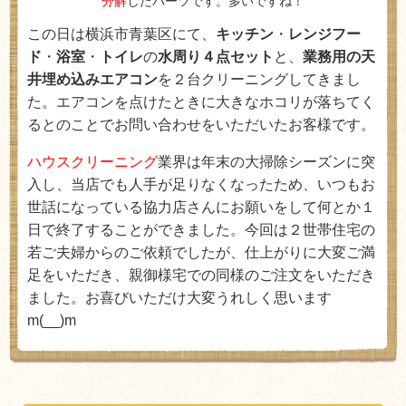
分解
したパーツです。多いですね！
この日は横浜市青葉区にて、
キッチン
・
レンジフー
ド
・
浴室
・
トイレ
の
水周り４点セット
と、
業務用の天
井埋め込みエアコン
を２台クリーニングしてきまし
た。エアコンを点けたときに大きなホコリが落ちてく
るとのことでお問い合わせをいただいたお客様です。
ハウスクリーニング
業界は年末の大掃除シーズンに突
入し、当店でも人手が足りなくなったため、いつもお
世話になっている協力店さんにお願いをして何とか１
日で終了することができました。今回は２世帯住宅の
若ご夫婦からのご依頼でしたが、仕上がりに大変ご満
足をいただき、親御様宅での同様のご注文をいただき
ました。お喜びいただけ大変うれしく思います
m(__)m