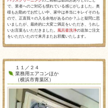
ハウスクリーニング
のご経験は数回おありとのこと
で、業者へのご対応も慣れている感じがしました。奥
様もお勤めでお忙しい中、家中は本当にキレイそのも
ので、正直我々の入る余地があるのか？ふと疑問に思
いましたが、最終的に大変ご満足をいただき、うれし
いお言葉もいただきました。
風呂釜洗浄
の追加ご注文
をいただいたので来月またお邪魔いたします。
１１／２４
業務用エアコンほか
（横浜市青葉区）