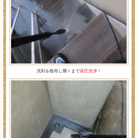
洗剤を散布し隅々まで
高圧洗浄
！